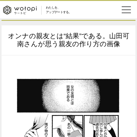
わたしを、
wotopi
アップデートする。
メ
恋愛・結婚
旅・グルメ
-
オンナの親友とは“結果”である。山田可
ニ
美容・コスメ
妊娠・出産
南さんが思う親友の作り方の画像
ウ
ュ
健康
ワークスタイル
ー
ー
ライフスタイル
ファッション
ト
ソーシャル
SDGs
ピ
アイテム
検
索
ウートピとは？