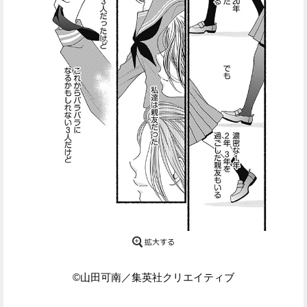
Facebook
Twitter
で
で
シ
シ
ェ
ェ
ア
ア
す
す
る
る
©山田可南／集英社クリエイティブ