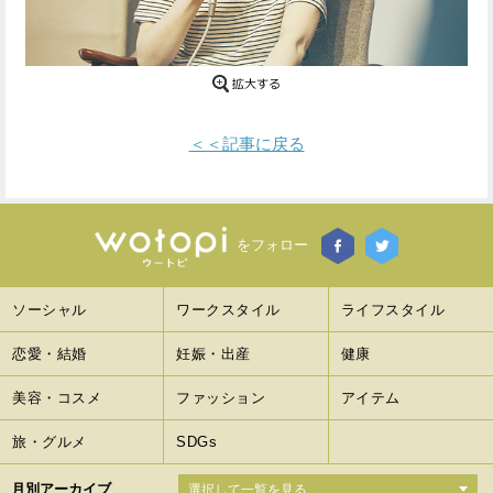
Facebook
Twitter
で
で
シ
シ
＜＜記事に戻る
ェ
ェ
ア
ア
す
す
をフォロー
る
る
ソーシャル
ワークスタイル
ライフスタイル
恋愛・結婚
妊娠・出産
健康
美容・コスメ
ファッション
アイテム
旅・グルメ
SDGs
月別アーカイブ