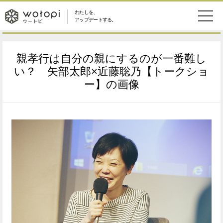
わたしを、
wotopi
アップデートする。
メ
恋愛・結婚
旅・グルメ
-
親孝行は自分の親にするのが一番難し
ニ
美容・コスメ
妊娠・出産
い？ 矢部太郎×近藤聡乃【トークショ
ウ
ュ
ー】の画像
健康
ワークスタイル
ー
ー
ライフスタイル
ファッション
ト
ソーシャル
SDGs
ピ
アイテム
検
索
ウートピとは？