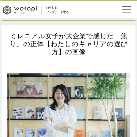
わたしを、
wotopi
アップデートする。
メ
恋愛・結婚
旅・グルメ
-
ミレニアル女子が大企業で感じた「焦
ニ
美容・コスメ
妊娠・出産
り」の正体【わたしのキャリアの選び
ウ
ュ
方】の画像
健康
ワークスタイル
ー
ー
ライフスタイル
ファッション
ト
ソーシャル
SDGs
ピ
アイテム
検
索
ウートピとは？