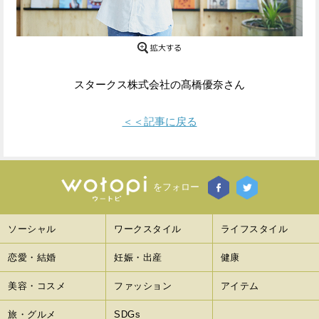
Facebook
Twitter
で
で
シ
シ
スタークス株式会社の髙橋優奈さん
ェ
ェ
＜＜記事に戻る
ア
ア
す
す
る
る
をフォロー
ソーシャル
ワークスタイル
ライフスタイル
恋愛・結婚
妊娠・出産
健康
美容・コスメ
ファッション
アイテム
旅・グルメ
SDGs