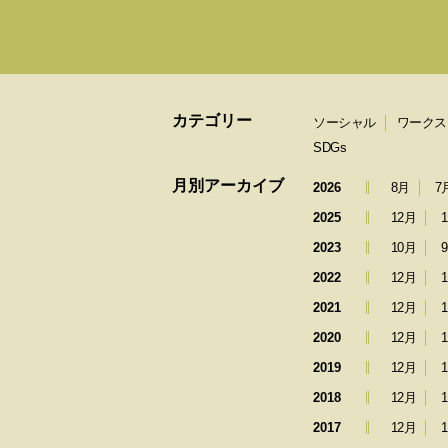
カテゴリー
ソーシャル
ワークス
SDGs
月別アーカイブ
2026
8月
7
2025
12月
2023
10月
2022
12月
2021
12月
2020
12月
2019
12月
2018
12月
2017
12月