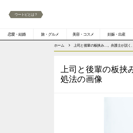
ウートピとは？
メ
恋愛・結婚
旅・グルメ
美容・コスメ
妊娠・出産
ニ
ホーム
上司と後輩の板挟み…。弁護士が説く
ュ
ー
上司と後輩の板挟
処法の画像