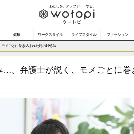
わたしを、
アップデートする。
wotopi
-
健康
ワークスタイル
ライフスタイル
ファッション
ウ
、モメごとに巻き込まれた時の対処法
ー
み…。弁護士が説く、モメごとに巻
ト
ピ