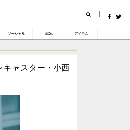
Facebook
Twitt
検
で
で
索
ソーシャル
SDGs
アイテム
シ
シ
ェ
ェ
ア
ア
す
す
レキャスター・小西
る
る