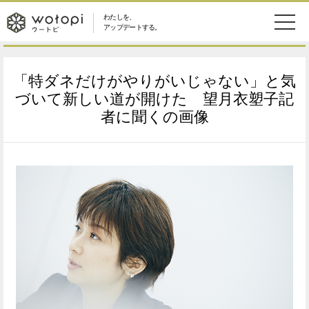
わたしを、
wotopi
アップデートする。
メ
恋愛・結婚
旅・グルメ
-
「特ダネだけがやりがいじゃない」と気
ニ
美容・コスメ
妊娠・出産
づいて新しい道が開けた 望月衣塑子記
ウ
ュ
者に聞くの画像
健康
ワークスタイル
ー
ー
ライフスタイル
ファッション
ト
ソーシャル
SDGs
ピ
アイテム
検
索
ウートピとは？