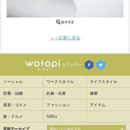
Facebook
Twitter
で
で
シ
シ
＜＜記事に戻る
ェ
ェ
ア
ア
す
す
をフォロー
る
る
ソーシャル
ワークスタイル
ライフスタイル
恋愛・結婚
妊娠・出産
健康
美容・コスメ
ファッション
アイテム
旅・グルメ
SDGs
月別アーカイブ