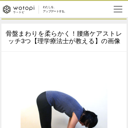
わたしを、
wotopi
アップデートする。
メ
恋愛・結婚
旅・グルメ
-
骨盤まわりを柔らかく！腰痛ケアストレ
ニ
美容・コスメ
妊娠・出産
ッチ3つ【理学療法士が教える】の画像
ウ
ュ
健康
ワークスタイル
ー
ー
ライフスタイル
ファッション
ト
ソーシャル
SDGs
ピ
アイテム
検
索
ウートピとは？