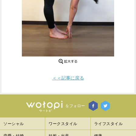
Facebook
Twitter
で
で
シ
シ
ェ
ェ
ア
ア
す
す
＜＜記事に戻る
る
る
をフォロー
ソーシャル
ワークスタイル
ライフスタイル
恋愛・結婚
妊娠・出産
健康