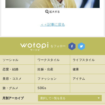
Facebook
Twitter
で
で
＜＜記事に戻る
シ
シ
ェ
ェ
ア
ア
をフォロー
す
す
ソーシャル
ワークスタイル
ライフスタイル
る
る
恋愛・結婚
妊娠・出産
健康
美容・コスメ
ファッション
アイテム
旅・グルメ
SDGs
月別アーカイブ