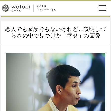
わたしを、
wotopi
アップデートする。
メ
恋愛・結婚
旅・グルメ
-
恋人でも家族でもないけれど…説明しづ
ニ
美容・コスメ
妊娠・出産
らさの中で見つけた「幸せ」の画像
ウ
ュ
健康
ワークスタイル
ー
ー
ライフスタイル
ファッション
ト
ソーシャル
SDGs
ピ
アイテム
検
索
ウートピとは？