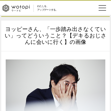
わたしを、
wotopi
アップデートする。
メ
恋愛・結婚
旅・グルメ
-
ヨッピーさん、「一歩踏み出さなくてい
ニ
美容・コスメ
妊娠・出産
い」ってどういうこと？【デキるおじさ
ウ
ュ
んに会いに行く】の画像
健康
ワークスタイル
ー
ー
ライフスタイル
ファッション
ト
ソーシャル
SDGs
ピ
アイテム
検
索
ウートピとは？