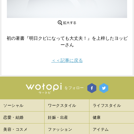
Facebook
Twitter
で
で
シ
シ
初の著書『明日クビになっても大丈夫！』を上梓したヨッピ
ーさん
ェ
ェ
ア
ア
＜＜記事に戻る
す
す
る
る
をフォロー
ソーシャル
ワークスタイル
ライフスタイル
恋愛・結婚
妊娠・出産
健康
美容・コスメ
ファッション
アイテム