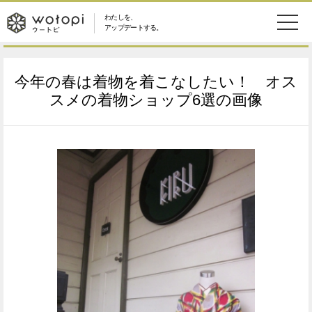
わたしを、
wotopi
アップデートする。
メ
恋愛・結婚
旅・グルメ
-
今年の春は着物を着こなしたい！ オス
ニ
美容・コスメ
妊娠・出産
スメの着物ショップ6選の画像
ウ
ュ
健康
ワークスタイル
ー
ー
ライフスタイル
ファッション
ト
ソーシャル
SDGs
ピ
アイテム
検
索
ウートピとは？