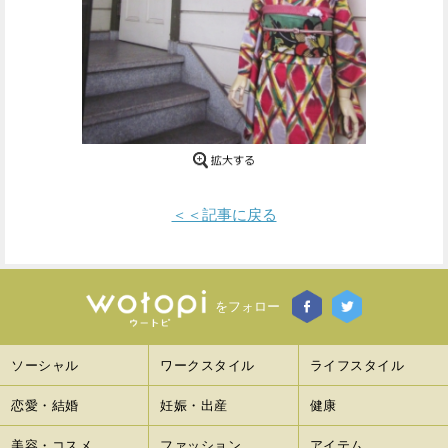
Facebook
Twitter
で
で
シ
シ
ェ
ェ
ア
ア
＜＜記事に戻る
す
す
る
る
をフォロー
ソーシャル
ワークスタイル
ライフスタイル
恋愛・結婚
妊娠・出産
健康
美容・コスメ
ファッション
アイテム