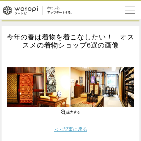
わたしを、
wotopi
アップデートする。
メ
恋愛・結婚
旅・グルメ
-
今年の春は着物を着こなしたい！ オス
ニ
美容・コスメ
妊娠・出産
スメの着物ショップ6選の画像
ウ
ュ
健康
ワークスタイル
ー
ー
ライフスタイル
ファッション
ト
ソーシャル
SDGs
ピ
アイテム
検
＜＜記事に戻る
索
ウートピとは？