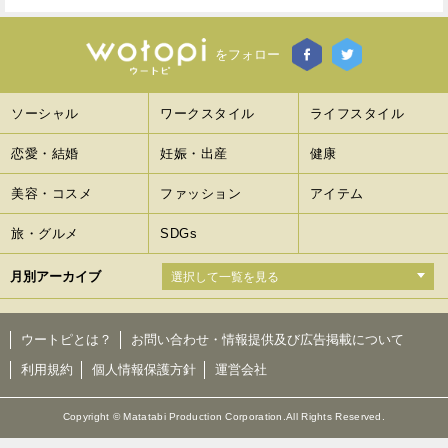
Facebook
Twitter
をフォロー
で
で
ソーシャル
ワークスタイル
ライフスタイル
シ
シ
ェ
ェ
恋愛・結婚
妊娠・出産
健康
ア
ア
美容・コスメ
ファッション
アイテム
す
す
旅・グルメ
SDGs
る
る
月別アーカイブ
ウートピとは？
お問い合わせ・情報提供及び広告掲載について
利用規約
個人情報保護方針
運営会社
Copyright © Matatabi Production Corporation.All Rights Reserved.