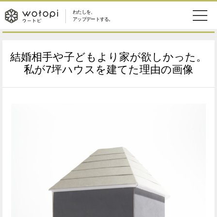
わたしを、
wotopi
アップデートする。
メ
恋愛・結婚
旅・グルメ
-
結婚相手や子どもより家が欲しかった。
ニ
美容・コスメ
妊娠・出産
私が7坪ハウスを建てた理由の画像
ウ
ュ
健康
ワークスタイル
ー
ー
ライフスタイル
ファッション
ト
ソーシャル
SDGs
ピ
アイテム
検
索
ウートピとは？