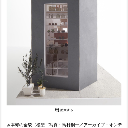
Facebook
Twitter
で
で
シ
シ
ェ
ェ
ア
ア
す
す
る
る
塚本邸の全貌（模型［写真：鳥村鋼一／アーカイブ：オンデ