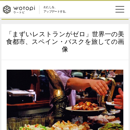
わたしを、
wotopi
アップデートする。
メ
恋愛・結婚
旅・グルメ
-
「まずいレストランがゼロ」世界一の美
ニ
美容・コスメ
妊娠・出産
食都市、スペイン・バスクを旅しての画
ウ
ュ
像
健康
ワークスタイル
ー
ー
ライフスタイル
ファッション
ト
ソーシャル
SDGs
ピ
アイテム
検
索
ウートピとは？