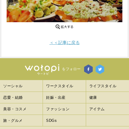
Facebook
Twitter
で
で
シ
シ
＜＜記事に戻る
ェ
ェ
ア
ア
す
す
をフォロー
る
る
ソーシャル
ワークスタイル
ライフスタイル
恋愛・結婚
妊娠・出産
健康
美容・コスメ
ファッション
アイテム
旅・グルメ
SDGs