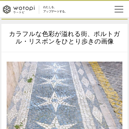
わたしを、
wotopi
アップデートする。
メ
恋愛・結婚
旅・グルメ
-
カラフルな色彩が溢れる街、ポルトガ
ニ
美容・コスメ
妊娠・出産
ル・リスボンをひとり歩きの画像
ウ
ュ
健康
ワークスタイル
ー
ー
ライフスタイル
ファッション
ト
ソーシャル
SDGs
ピ
アイテム
検
索
ウートピとは？