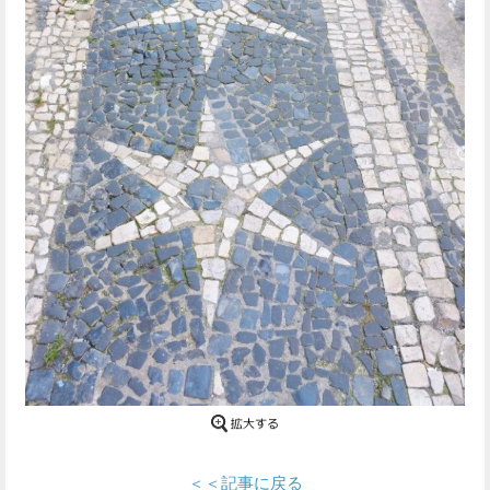
Facebook
Twitter
で
で
シ
シ
ェ
ェ
ア
ア
す
す
る
る
＜＜記事に戻る