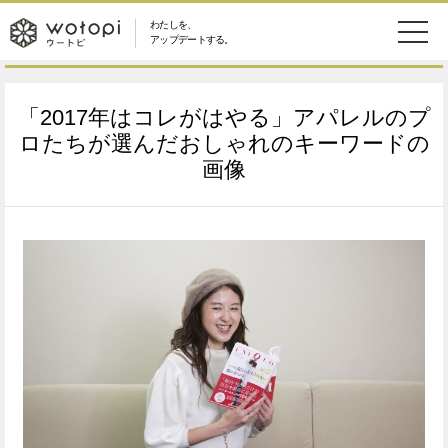
わたしを、
wotopi
アップデートする。
メ
恋愛・結婚
旅・グルメ
-
「2017年はコレがはやる」アパレルのプ
ニ
美容・コスメ
妊娠・出産
ロたちが選んだおしゃれのキーワードの
ウ
ュ
画像
健康
ワークスタイル
ー
ー
ライフスタイル
ファッション
ト
ソーシャル
SDGs
ピ
アイテム
検
索
ウートピとは？