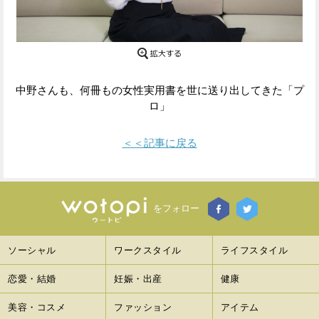
Facebook
Twitter
で
で
シ
シ
中野さんも、何冊もの女性実用書を世に送り出してきた「プ
ロ」
ェ
ェ
ア
ア
＜＜記事に戻る
す
す
る
る
をフォロー
ソーシャル
ワークスタイル
ライフスタイル
恋愛・結婚
妊娠・出産
健康
美容・コスメ
ファッション
アイテム