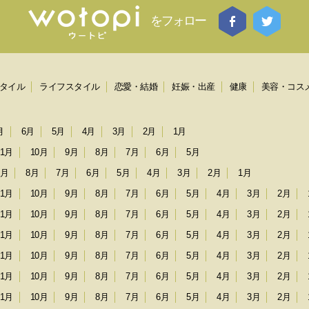
をフォロー
タイル
ライフスタイル
恋愛・結婚
妊娠・出産
健康
美容・コス
月
6月
5月
4月
3月
2月
1月
11月
10月
9月
8月
7月
6月
5月
9月
8月
7月
6月
5月
4月
3月
2月
1月
11月
10月
9月
8月
7月
6月
5月
4月
3月
2月
11月
10月
9月
8月
7月
6月
5月
4月
3月
2月
11月
10月
9月
8月
7月
6月
5月
4月
3月
2月
11月
10月
9月
8月
7月
6月
5月
4月
3月
2月
11月
10月
9月
8月
7月
6月
5月
4月
3月
2月
11月
10月
9月
8月
7月
6月
5月
4月
3月
2月