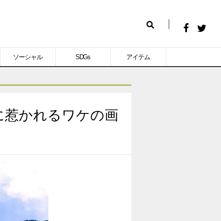
Facebook
Twitt
検
で
で
索
ソーシャル
SDGs
アイテム
シ
シ
ェ
ェ
ア
ア
す
す
に惹かれるワケの画
る
る