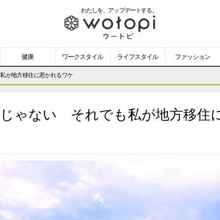
わたしを、
アップデートする。
wotopi
-
健康
ワークスタイル
ライフスタイル
ファッション
ウ
も私が地方移住に惹かれるワケ
ー
園”じゃない それでも私が地方移住
ト
ピ