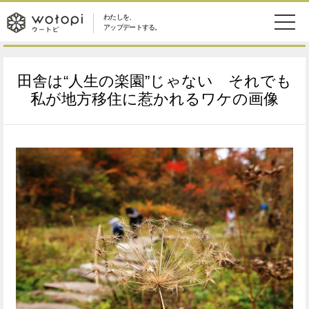
わたしを、
wotopi
アップデートする。
メ
恋愛・結婚
旅・グルメ
-
田舎は“人生の楽園”じゃない それでも
ニ
美容・コスメ
妊娠・出産
私が地方移住に惹かれるワケの画像
ウ
ュ
健康
ワークスタイル
ー
ー
ライフスタイル
ファッション
ト
ソーシャル
SDGs
ピ
アイテム
検
索
ウートピとは？