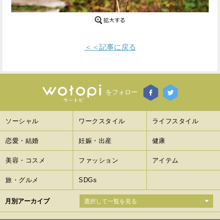
Facebook
Twitter
で
で
＜＜記事に戻る
シ
シ
ェ
ェ
ア
ア
をフォロー
す
す
ソーシャル
ワークスタイル
ライフスタイル
る
る
恋愛・結婚
妊娠・出産
健康
美容・コスメ
ファッション
アイテム
旅・グルメ
SDGs
月別アーカイブ