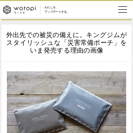
わたしを、
wotopi
アップデートする。
メ
恋愛・結婚
旅・グルメ
-
外出先での被災の備えに。キングジムが
ニ
美容・コスメ
妊娠・出産
スタイリッシュな「災害常備ポーチ」を
ウ
ュ
いま発売する理由の画像
健康
ワークスタイル
ー
ー
ライフスタイル
ファッション
ト
ソーシャル
SDGs
ピ
アイテム
検
索
ウートピとは？