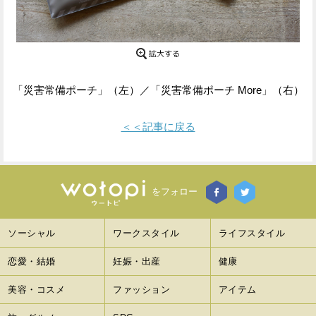
Facebook
Twitter
で
で
シ
シ
「災害常備ポーチ」（左）／「災害常備ポーチ More」（右）
ェ
ェ
＜＜記事に戻る
ア
ア
す
す
る
る
をフォロー
ソーシャル
ワークスタイル
ライフスタイル
恋愛・結婚
妊娠・出産
健康
美容・コスメ
ファッション
アイテム