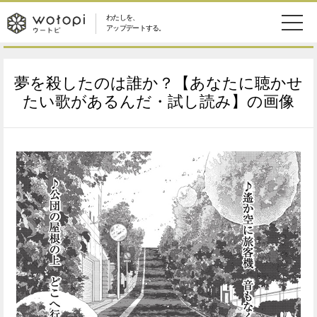
わたしを、
wotopi
アップデートする。
メ
恋愛・結婚
旅・グルメ
-
夢を殺したのは誰か？【あなたに聴かせ
ニ
美容・コスメ
妊娠・出産
たい歌があるんだ・試し読み】の画像
ウ
ュ
健康
ワークスタイル
ー
ー
ライフスタイル
ファッション
ト
ソーシャル
SDGs
ピ
アイテム
検
索
ウートピとは？