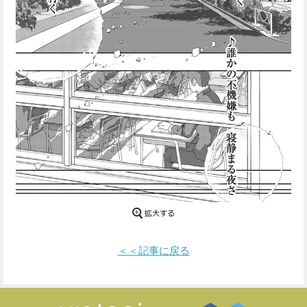
Facebook
Twitter
で
で
シ
シ
ェ
ェ
ア
ア
す
す
る
る
＜＜記事に戻る