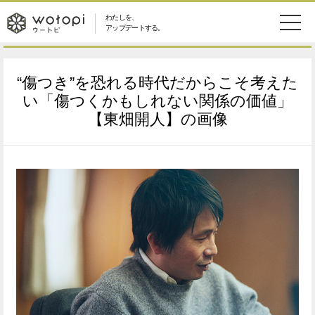
わたしを、
wotopi
アップデートする。
メ
恋愛・結婚
旅・グルメ
-
“傷つき”を恐れる時代だからこそ考えた
ニ
美容・コスメ
妊娠・出産
い「傷つくかもしれない関係の価値」
ウ
ュ
【東畑開人】の画像
健康
ワークスタイル
ー
ー
ライフスタイル
ファッション
ト
ソーシャル
SDGs
ピ
アイテム
検
索
ウートピとは？