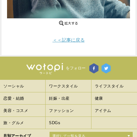
Facebook
Twitter
で
で
シ
シ
＜＜記事に戻る
ェ
ェ
ア
ア
す
す
をフォロー
る
る
ソーシャル
ワークスタイル
ライフスタイル
恋愛・結婚
妊娠・出産
健康
美容・コスメ
ファッション
アイテム
旅・グルメ
SDGs
月別アーカイブ