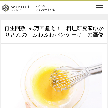
わたしを、
wotopi
アップデートする。
メ
恋愛・結婚
旅・グルメ
-
再生回数190万回超え！ 料理研究家ゆか
ニ
美容・コスメ
妊娠・出産
りさんの「ふわふわパンケーキ」の画像
ウ
ュ
健康
ワークスタイル
ー
ー
ライフスタイル
ファッション
ト
ソーシャル
SDGs
ピ
アイテム
検
索
ウートピとは？