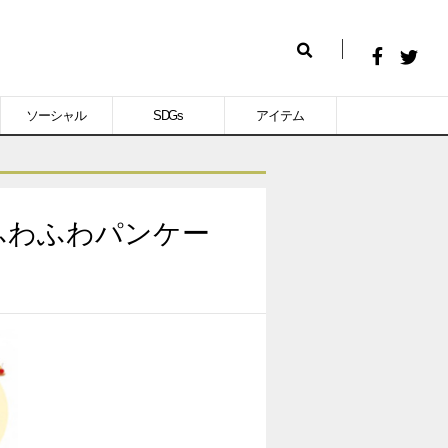
Facebook
Twitt
検
で
で
索
ソーシャル
SDGs
アイテム
シ
シ
ェ
ェ
ア
ア
す
す
ふわふわパンケー
る
る