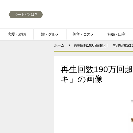
ウートピとは？
メ
恋愛・結婚
旅・グルメ
美容・コスメ
妊娠・出産
ニ
ホーム
再生回数190万回超え！ 料理研究家
ュ
ー
再生回数190万
キ」の画像