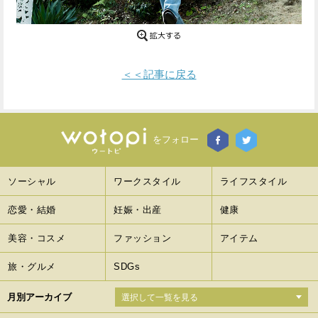
Facebook
Twitter
で
で
＜＜記事に戻る
シ
シ
ェ
ェ
ア
ア
をフォロー
す
す
ソーシャル
ワークスタイル
ライフスタイル
る
る
恋愛・結婚
妊娠・出産
健康
美容・コスメ
ファッション
アイテム
旅・グルメ
SDGs
月別アーカイブ