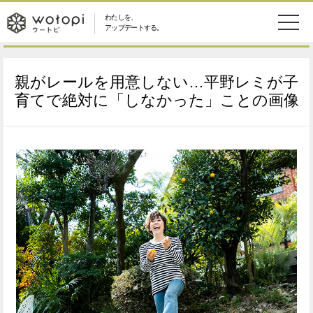
わたしを、
wotopi
アップデートする。
メ
恋愛・結婚
旅・グルメ
-
親がレールを用意しない…平野レミが子
ニ
美容・コスメ
妊娠・出産
育てで絶対に「しなかった」ことの画像
ウ
ュ
健康
ワークスタイル
ー
ー
ライフスタイル
ファッション
ト
ソーシャル
SDGs
ピ
アイテム
検
索
ウートピとは？