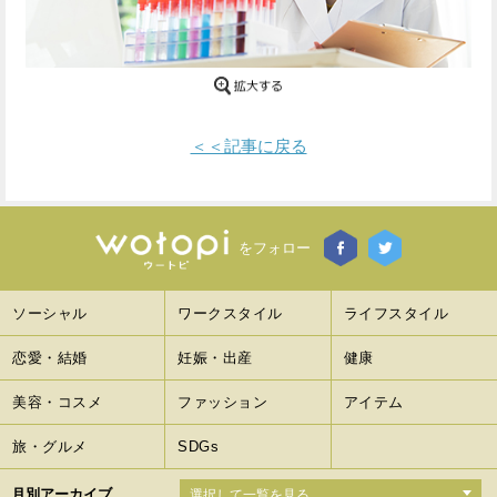
Facebook
Twitter
で
で
シ
シ
＜＜記事に戻る
ェ
ェ
ア
ア
す
す
をフォロー
る
る
ソーシャル
ワークスタイル
ライフスタイル
恋愛・結婚
妊娠・出産
健康
美容・コスメ
ファッション
アイテム
旅・グルメ
SDGs
月別アーカイブ