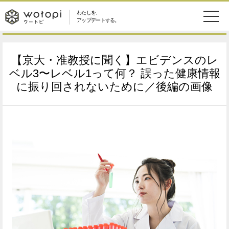
わたしを、
wotopi
アップデートする。
メ
恋愛・結婚
旅・グルメ
-
【京大・准教授に聞く】エビデンスのレ
ニ
美容・コスメ
妊娠・出産
ベル3〜レベル1って何？ 誤った健康情報
ウ
ュ
に振り回されないために／後編の画像
健康
ワークスタイル
ー
ー
ライフスタイル
ファッション
ト
ソーシャル
SDGs
ピ
アイテム
検
索
ウートピとは？