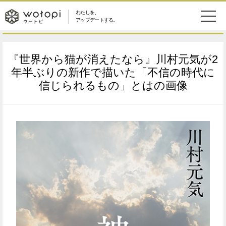
わたしを、
wotopi
アップデートする。
メ
恋愛・結婚
旅・グルメ
-
『世界から猫が消えたなら』川村元気が2
ニ
美容・コスメ
妊娠・出産
年半ぶりの新作で描いた「不信の時代に
ウ
ュ
信じられるもの」とはの画像
健康
ワークスタイル
ー
ー
ライフスタイル
ファッション
ト
ソーシャル
SDGs
ピ
アイテム
検
索
ウートピとは？