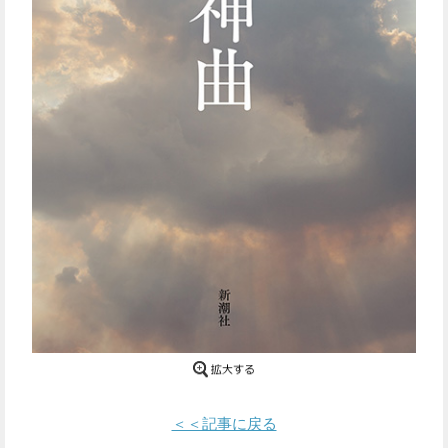
Facebook
Twitter
で
で
シ
シ
ェ
ェ
ア
ア
す
す
る
る
＜＜記事に戻る