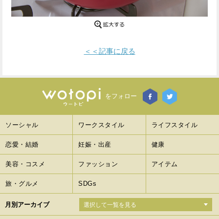
Facebook
Twitter
で
で
＜＜記事に戻る
シ
シ
ェ
ェ
ア
ア
をフォロー
す
す
ソーシャル
ワークスタイル
ライフスタイル
る
る
恋愛・結婚
妊娠・出産
健康
美容・コスメ
ファッション
アイテム
旅・グルメ
SDGs
月別アーカイブ