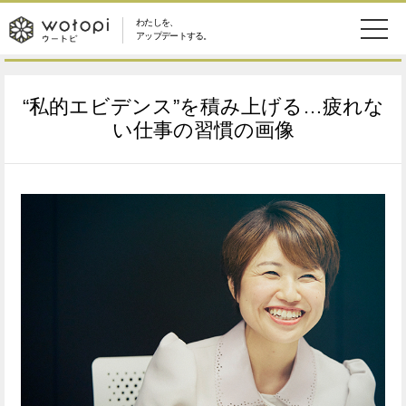
わたしを、
wotopi
アップデートする。
メ
恋愛・結婚
旅・グルメ
-
“私的エビデンス”を積み上げる…疲れな
ニ
美容・コスメ
妊娠・出産
い仕事の習慣の画像
ウ
ュ
健康
ワークスタイル
ー
ー
ライフスタイル
ファッション
ト
ソーシャル
SDGs
ピ
アイテム
検
索
ウートピとは？