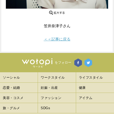
Facebook
Twitter
で
で
笠井奈津子さん
シ
シ
ェ
ェ
＜＜記事に戻る
ア
ア
す
す
をフォロー
る
る
ソーシャル
ワークスタイル
ライフスタイル
恋愛・結婚
妊娠・出産
健康
美容・コスメ
ファッション
アイテム
旅・グルメ
SDGs