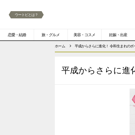
ウートピとは？
メ
恋愛・結婚
旅・グルメ
美容・コスメ
妊娠・出産
ニ
ホーム
平成からさらに進化！ 令和生まれのボ
ュ
ー
平成からさらに進