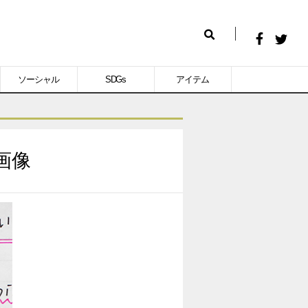
Facebook
Twitt
検
で
で
索
ソーシャル
SDGs
アイテム
シ
シ
ェ
ェ
ア
ア
す
す
画像
る
る