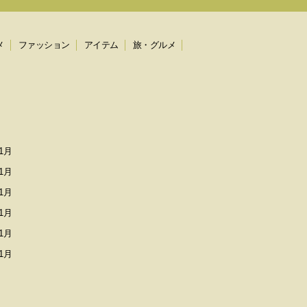
メ
ファッション
アイテム
旅・グルメ
1月
1月
1月
1月
1月
1月