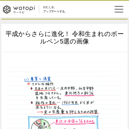
わたしを、
wotopi
アップデートする。
メ
恋愛・結婚
旅・グルメ
-
平成からさらに進化！ 令和生まれのボー
ニ
美容・コスメ
妊娠・出産
ルペン5選の画像
ウ
ュ
健康
ワークスタイル
ー
ー
ライフスタイル
ファッション
ト
ソーシャル
SDGs
ピ
アイテム
検
索
ウートピとは？