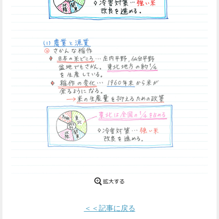
Facebook
Twitter
で
で
シ
シ
ェ
ェ
ア
ア
す
す
る
る
＜＜記事に戻る