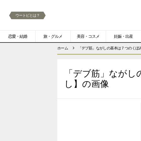
ウートピとは？
メ
恋愛・結婚
旅・グルメ
美容・コスメ
妊娠・出産
ニ
ホーム
「デブ筋」ながしの基本は７つのくぼ
ュ
ー
「デブ筋」ながし
し】の画像