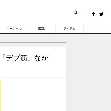
Facebook
Twitt
検
で
で
索
ソーシャル
SDGs
アイテム
シ
シ
ェ
ェ
ア
ア
す
す
「デブ筋」なが
る
る