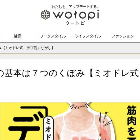
わたしを、
アップデートする。
wotopi
-
健康
ワークスタイル
ライフスタイル
ファッション
ウ
み【ミオドレ式「デブ筋」ながし】
ー
の基本は７つのくぼみ【ミオドレ式
ト
ピ