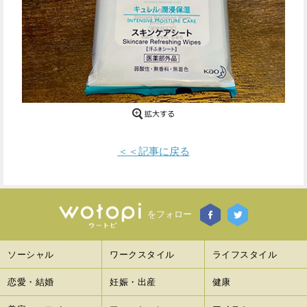
Facebook
Twitter
で
で
シ
シ
ェ
ェ
ア
ア
＜＜記事に戻る
す
す
る
る
をフォロー
ソーシャル
ワークスタイル
ライフスタイル
恋愛・結婚
妊娠・出産
健康