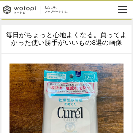
わたしを、
wotopi
アップデートする。
メ
恋愛・結婚
旅・グルメ
-
毎日がちょっと心地よくなる。買ってよ
ニ
美容・コスメ
妊娠・出産
かった使い勝手がいいもの8選の画像
ウ
ュ
健康
ワークスタイル
ー
ー
ライフスタイル
ファッション
ト
ソーシャル
SDGs
ピ
アイテム
検
索
ウートピとは？