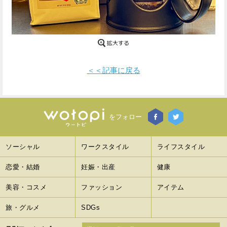
Facebook
Twitter
で
で
シ
シ
＜＜記事に戻る
ェ
ェ
ア
ア
す
す
をフォロー
る
る
ソーシャル
ワークスタイル
ライフスタイル
恋愛・結婚
妊娠・出産
健康
美容・コスメ
ファッション
アイテム
旅・グルメ
SDGs