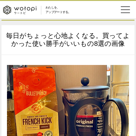
わたしを、
wotopi
アップデートする。
メ
恋愛・結婚
旅・グルメ
-
毎日がちょっと心地よくなる。買ってよ
ニ
美容・コスメ
妊娠・出産
かった使い勝手がいいもの8選の画像
ウ
ュ
健康
ワークスタイル
ー
ー
ライフスタイル
ファッション
ト
ソーシャル
SDGs
ピ
アイテム
検
索
ウートピとは？