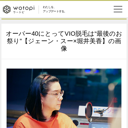
わたしを、
wotopi
アップデートする。
メ
恋愛・結婚
旅・グルメ
-
オーバー40にとってVIO脱毛は“最後のお
ニ
美容・コスメ
妊娠・出産
祭り”【ジェーン・スー×堀井美香】の画
ウ
ュ
像
健康
ワークスタイル
ー
ー
ライフスタイル
ファッション
ト
ソーシャル
SDGs
ピ
アイテム
検
索
ウートピとは？