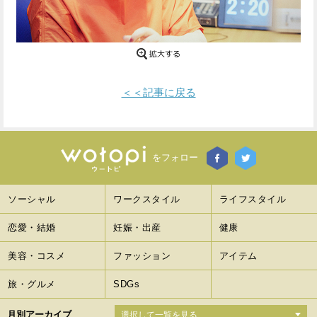
Facebook
Twitter
で
で
シ
シ
＜＜記事に戻る
ェ
ェ
ア
ア
す
す
をフォロー
る
る
ソーシャル
ワークスタイル
ライフスタイル
恋愛・結婚
妊娠・出産
健康
美容・コスメ
ファッション
アイテム
旅・グルメ
SDGs
月別アーカイブ