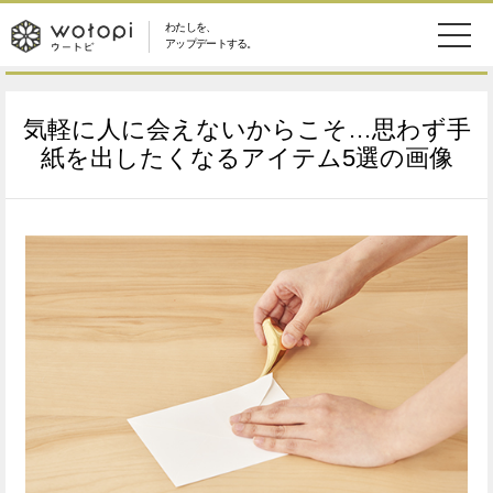
わたしを、
wotopi
アップデートする。
メ
恋愛・結婚
旅・グルメ
-
気軽に人に会えないからこそ…思わず手
ニ
美容・コスメ
妊娠・出産
紙を出したくなるアイテム5選の画像
ウ
ュ
健康
ワークスタイル
ー
ー
ライフスタイル
ファッション
ト
ソーシャル
SDGs
ピ
アイテム
検
索
ウートピとは？