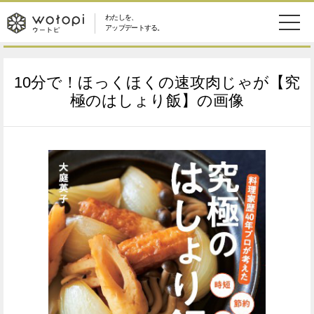
わたしを、
wotopi
アップデートする。
メ
恋愛・結婚
旅・グルメ
-
10分で！ほっくほくの速攻肉じゃが【究
ニ
美容・コスメ
妊娠・出産
極のはしょり飯】の画像
ウ
ュ
健康
ワークスタイル
ー
ー
ライフスタイル
ファッション
ト
ソーシャル
SDGs
ピ
アイテム
検
索
ウートピとは？