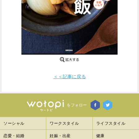
Facebook
Twitter
で
で
シ
シ
ェ
ェ
ア
ア
す
す
＜＜記事に戻る
る
る
をフォロー
ソーシャル
ワークスタイル
ライフスタイル
恋愛・結婚
妊娠・出産
健康