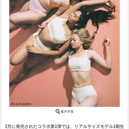
Facebook
Twitter
で
で
シ
シ
ェ
ェ
ア
ア
す
す
る
る
2月に発売されたコラボ第1弾では、リアルサイズモデル1期生