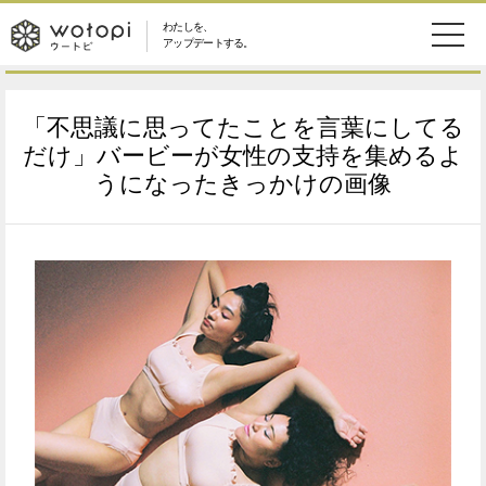
わたしを、
wotopi
アップデートする。
メ
恋愛・結婚
旅・グルメ
-
「不思議に思ってたことを言葉にしてる
ニ
美容・コスメ
妊娠・出産
だけ」バービーが女性の支持を集めるよ
ウ
ュ
うになったきっかけの画像
健康
ワークスタイル
ー
ー
ライフスタイル
ファッション
ト
ソーシャル
SDGs
ピ
アイテム
検
索
ウートピとは？