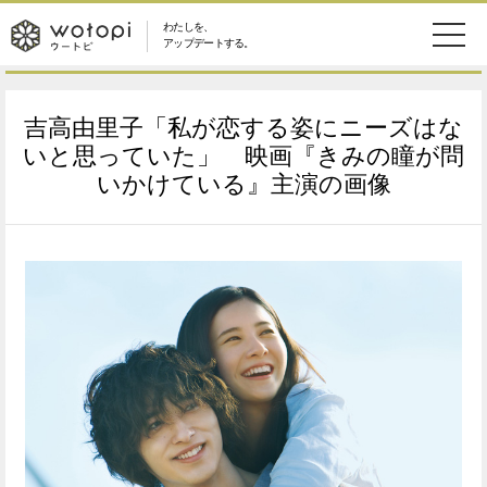
わたしを、
wotopi
アップデートする。
メ
恋愛・結婚
旅・グルメ
-
吉高由里子「私が恋する姿にニーズはな
ニ
美容・コスメ
妊娠・出産
いと思っていた」 映画『きみの瞳が問
ウ
ュ
いかけている』主演の画像
健康
ワークスタイル
ー
ー
ライフスタイル
ファッション
ト
ソーシャル
SDGs
ピ
アイテム
検
索
ウートピとは？