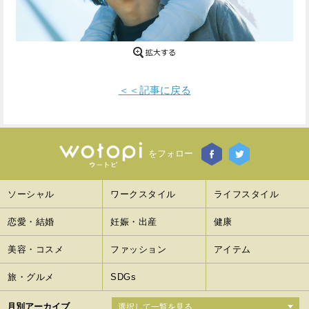
Facebook
Twitter
で
で
シ
シ
＜＜記事に戻る
ェ
ェ
ア
ア
す
す
をフォロー
る
る
ソーシャル
ワークスタイル
ライフスタイル
恋愛・結婚
妊娠・出産
健康
美容・コスメ
ファッション
アイテム
旅・グルメ
SDGs
月別アーカイブ