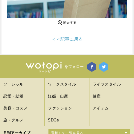
Facebook
Twitter
で
で
シ
シ
＜＜記事に戻る
ェ
ェ
ア
ア
す
す
をフォロー
る
る
ソーシャル
ワークスタイル
ライフスタイル
恋愛・結婚
妊娠・出産
健康
美容・コスメ
ファッション
アイテム
旅・グルメ
SDGs
月別アーカイブ