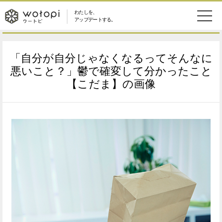
わたしを、
wotopi
アップデートする。
メ
恋愛・結婚
旅・グルメ
-
「自分が自分じゃなくなるってそんなに
ニ
美容・コスメ
妊娠・出産
悪いこと？」鬱で確変して分かったこと
ウ
ュ
【こだま】の画像
健康
ワークスタイル
ー
ー
ライフスタイル
ファッション
ト
ソーシャル
SDGs
ピ
アイテム
検
索
ウートピとは？