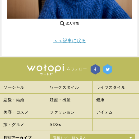
Facebook
Twitter
で
で
シ
シ
＜＜記事に戻る
ェ
ェ
ア
ア
す
す
をフォロー
る
る
ソーシャル
ワークスタイル
ライフスタイル
恋愛・結婚
妊娠・出産
健康
美容・コスメ
ファッション
アイテム
旅・グルメ
SDGs
月別アーカイブ