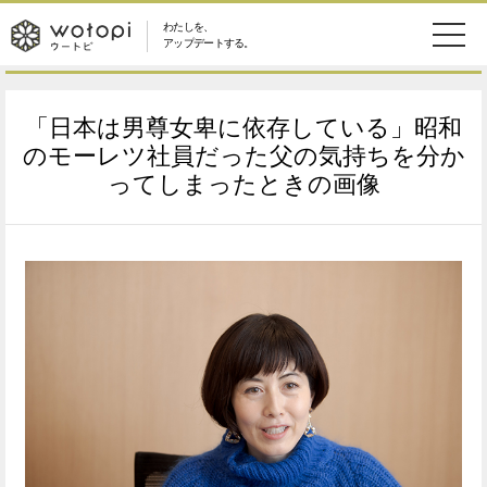
わたしを、
wotopi
アップデートする。
メ
恋愛・結婚
旅・グルメ
-
「日本は男尊女卑に依存している」昭和
ニ
美容・コスメ
妊娠・出産
のモーレツ社員だった父の気持ちを分か
ウ
ュ
ってしまったときの画像
健康
ワークスタイル
ー
ー
ライフスタイル
ファッション
ト
ソーシャル
SDGs
ピ
アイテム
検
索
ウートピとは？