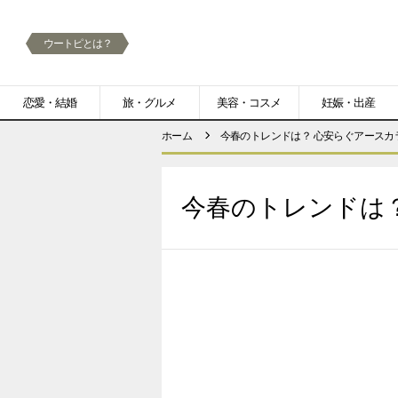
ウートピとは？
メ
恋愛・結婚
旅・グルメ
美容・コスメ
妊娠・出産
ニ
ホーム
今春のトレンドは？ 心安らぐアースカ
ュ
ー
今春のトレンドは