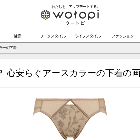
わたしを、
アップデートする。
wotopi
-
健康
ワークスタイル
ライフスタイル
ファッション
ウ
ラーの下着
ー
？ 心安らぐアースカラーの下着の
ト
ピ