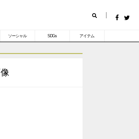
Facebook
Twitt
検
で
で
索
ソーシャル
SDGs
アイテム
シ
シ
ェ
ェ
ア
ア
す
す
画像
る
る