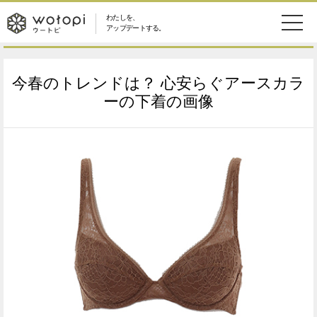
わたしを、
wotopi
アップデートする。
メ
恋愛・結婚
旅・グルメ
-
今春のトレンドは？ 心安らぐアースカラ
ニ
美容・コスメ
妊娠・出産
ーの下着の画像
ウ
ュ
健康
ワークスタイル
ー
ー
ライフスタイル
ファッション
ト
ソーシャル
SDGs
ピ
アイテム
検
索
ウートピとは？