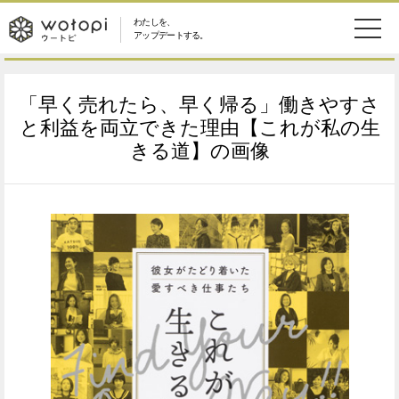
わたしを、
wotopi
アップデートする。
メ
恋愛・結婚
旅・グルメ
-
「早く売れたら、早く帰る」働きやすさ
ニ
美容・コスメ
妊娠・出産
と利益を両立できた理由【これが私の生
ウ
ュ
きる道】の画像
健康
ワークスタイル
ー
ー
ライフスタイル
ファッション
ト
ソーシャル
SDGs
ピ
アイテム
検
索
ウートピとは？