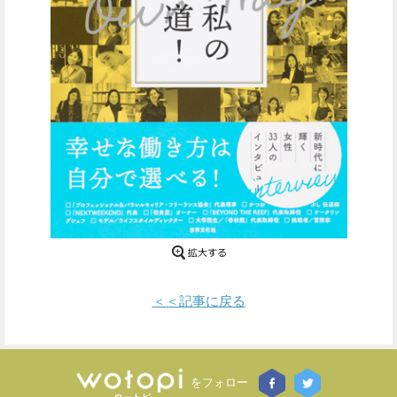
Facebook
Twitter
で
で
シ
シ
ェ
ェ
ア
ア
す
す
る
る
＜＜記事に戻る
をフォロー