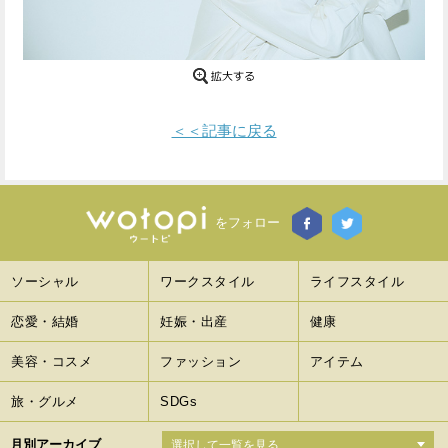
Facebook
Twitter
で
で
シ
シ
＜＜記事に戻る
ェ
ェ
ア
ア
す
す
をフォロー
る
る
ソーシャル
ワークスタイル
ライフスタイル
恋愛・結婚
妊娠・出産
健康
美容・コスメ
ファッション
アイテム
旅・グルメ
SDGs
月別アーカイブ