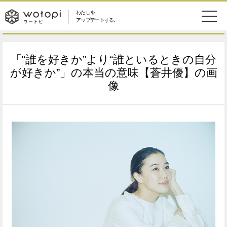
わたしを、
wotopi
アップデートする。
メ
恋愛・結婚
旅・グルメ
-
「“誰を好きか”より“誰といるときの自分
ニ
美容・コスメ
妊娠・出産
が好きか”」の本当の意味【蒼井優】の画
ウ
ュ
像
健康
ワークスタイル
ー
ー
ライフスタイル
ファッション
ト
ソーシャル
SDGs
ピ
アイテム
検
索
ウートピとは？