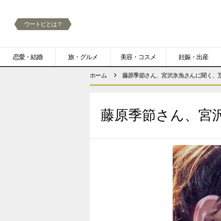
ウートピとは？
メ
恋愛・結婚
旅・グルメ
美容・コスメ
妊娠・出産
ニ
ホーム
藤原季節さん、宮沢氷魚さんに聞く、
ュ
ー
藤原季節さん、宮