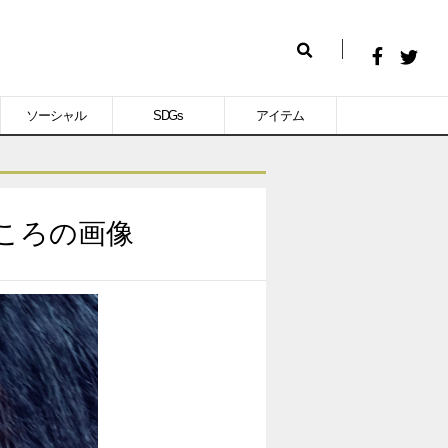
Facebook
Twitt
検
で
で
索
ソーシャル
SDGs
アイテム
シ
シ
ェ
ェ
ア
ア
す
す
ころの画像
る
る