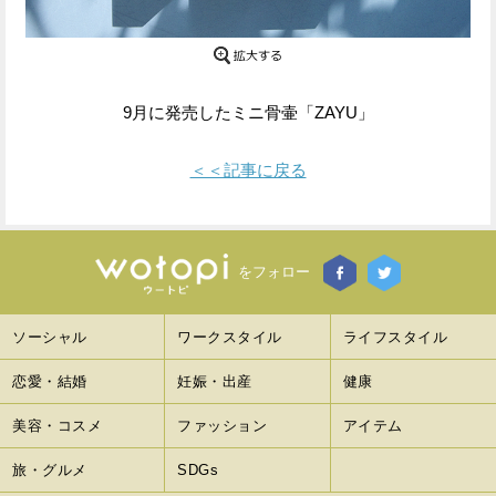
Facebook
Twitter
で
で
9月に発売したミニ骨壷「ZAYU」
シ
シ
ェ
ェ
＜＜記事に戻る
ア
ア
す
す
をフォロー
る
る
ソーシャル
ワークスタイル
ライフスタイル
恋愛・結婚
妊娠・出産
健康
美容・コスメ
ファッション
アイテム
旅・グルメ
SDGs