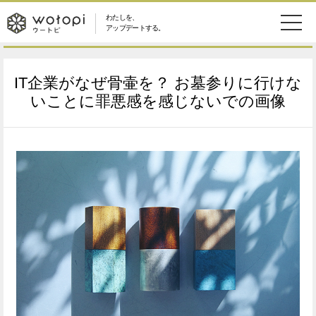
わたしを、
wotopi
アップデートする。
メ
恋愛・結婚
旅・グルメ
-
IT企業がなぜ骨壷を？ お墓参りに行けな
ニ
美容・コスメ
妊娠・出産
いことに罪悪感を感じないでの画像
ウ
ュ
健康
ワークスタイル
ー
ー
ライフスタイル
ファッション
ト
ソーシャル
SDGs
ピ
アイテム
検
索
ウートピとは？