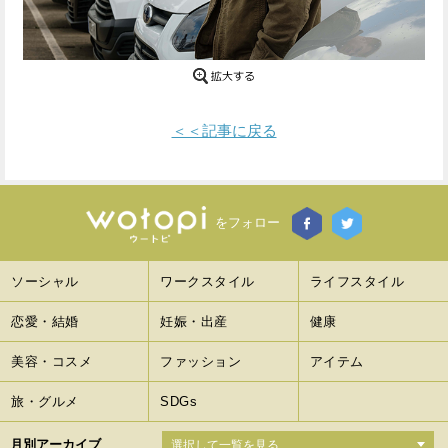
Facebook
Twitter
で
で
シ
シ
＜＜記事に戻る
ェ
ェ
ア
ア
す
す
をフォロー
る
る
ソーシャル
ワークスタイル
ライフスタイル
恋愛・結婚
妊娠・出産
健康
美容・コスメ
ファッション
アイテム
旅・グルメ
SDGs
月別アーカイブ