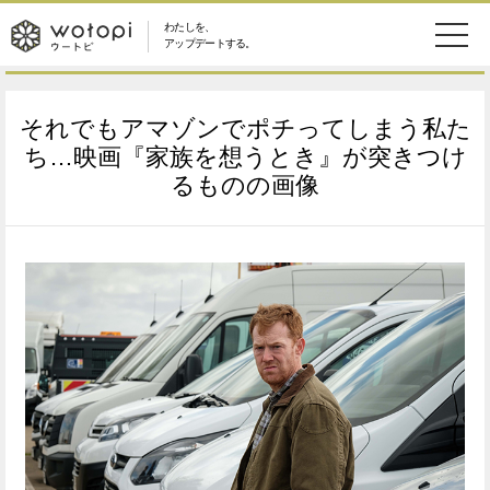
わたしを、
wotopi
アップデートする。
メ
恋愛・結婚
旅・グルメ
-
それでもアマゾンでポチってしまう私た
ニ
美容・コスメ
妊娠・出産
ち…映画『家族を想うとき』が突きつけ
ウ
ュ
るものの画像
健康
ワークスタイル
ー
ー
ライフスタイル
ファッション
ト
ソーシャル
SDGs
ピ
アイテム
検
索
ウートピとは？