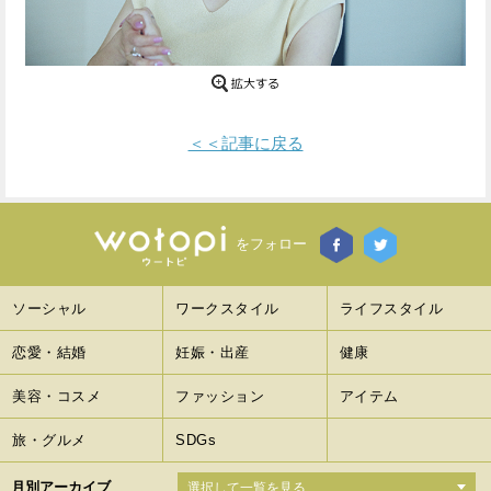
Facebook
Twitter
で
で
シ
シ
＜＜記事に戻る
ェ
ェ
ア
ア
す
す
をフォロー
る
る
ソーシャル
ワークスタイル
ライフスタイル
恋愛・結婚
妊娠・出産
健康
美容・コスメ
ファッション
アイテム
旅・グルメ
SDGs
月別アーカイブ