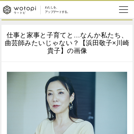
わたしを、
wotopi
アップデートする。
メ
恋愛・結婚
旅・グルメ
-
仕事と家事と子育てと…なんか私たち、
ニ
美容・コスメ
妊娠・出産
曲芸師みたいじゃない？【浜田敬子×川崎
ウ
ュ
貴子】の画像
健康
ワークスタイル
ー
ー
ライフスタイル
ファッション
ト
ソーシャル
SDGs
ピ
アイテム
検
索
ウートピとは？