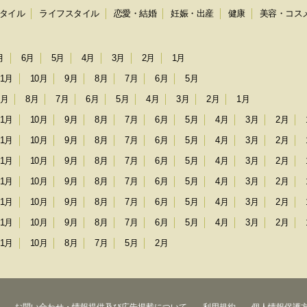
タイル
ライフスタイル
恋愛・結婚
妊娠・出産
健康
美容・コス
月
6月
5月
4月
3月
2月
1月
11月
10月
9月
8月
7月
6月
5月
9月
8月
7月
6月
5月
4月
3月
2月
1月
11月
10月
9月
8月
7月
6月
5月
4月
3月
2月
11月
10月
9月
8月
7月
6月
5月
4月
3月
2月
11月
10月
9月
8月
7月
6月
5月
4月
3月
2月
11月
10月
9月
8月
7月
6月
5月
4月
3月
2月
11月
10月
9月
8月
7月
6月
5月
4月
3月
2月
11月
10月
9月
8月
7月
6月
5月
4月
3月
2月
11月
10月
8月
7月
5月
2月