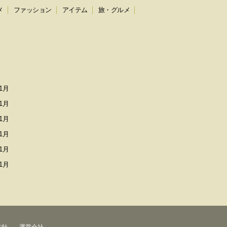
メ
ファッション
アイテム
旅・グルメ
1月
1月
1月
1月
1月
1月