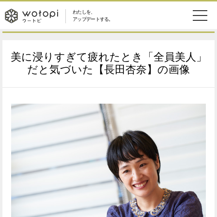
わたしを、
wotopi
アップデートする。
メ
恋愛・結婚
旅・グルメ
-
美に浸りすぎて疲れたとき「全員美人」
ニ
美容・コスメ
妊娠・出産
だと気づいた【長田杏奈】の画像
ウ
ュ
健康
ワークスタイル
ー
ー
ライフスタイル
ファッション
ト
ソーシャル
SDGs
ピ
アイテム
検
索
ウートピとは？