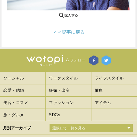
Facebook
Twitter
で
で
＜＜記事に戻る
シ
シ
ェ
ェ
ア
ア
をフォロー
す
す
ソーシャル
ワークスタイル
ライフスタイル
る
る
恋愛・結婚
妊娠・出産
健康
美容・コスメ
ファッション
アイテム
旅・グルメ
SDGs
月別アーカイブ