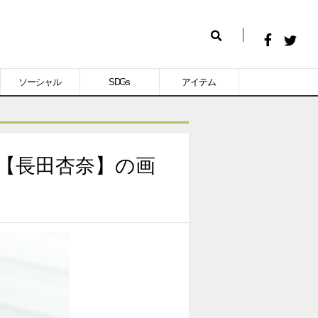
Facebook
Twitt
検
で
で
索
ソーシャル
SDGs
アイテム
シ
シ
ェ
ェ
ア
ア
す
す
【長田杏奈】の画
る
る