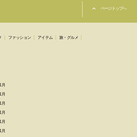
ページトップへ
メ
ファッション
アイテム
旅・グルメ
1月
1月
1月
1月
1月
1月