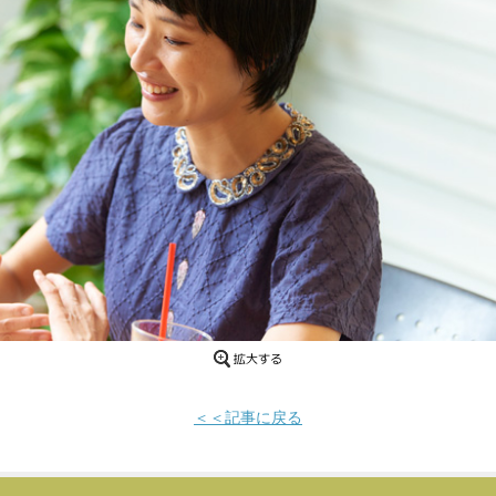
＜＜記事に戻る