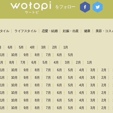
をフォロー
タイル
ライフスタイル
恋愛・結婚
妊娠・出産
健康
美容・コス
月
6月
5月
4月
3月
2月
1月
11月
10月
9月
8月
7月
6月
5月
9月
8月
7月
6月
5月
4月
3月
2月
1月
11月
10月
9月
8月
7月
6月
5月
4月
3月
2月
11月
10月
9月
8月
7月
6月
5月
4月
3月
2月
11月
10月
9月
8月
7月
6月
5月
4月
3月
2月
11月
10月
9月
8月
7月
6月
5月
4月
3月
2月
11月
10月
9月
8月
7月
6月
5月
4月
3月
2月
11月
10月
9月
8月
7月
6月
5月
4月
3月
2月